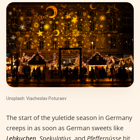
Unsplash: Viacheslav Poturaev
The start of the yuletide season in Germany
creeps in as soon as German sweets like
Lebkuchen
,
Spekulatius
, and
Pfeffernüsse
hit