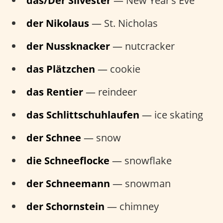
das/Der Silvester
— New Year’s Eve
der Nikolaus
— St. Nicholas
der Nussknacker
— nutcracker
das Plätzchen
— cookie
das Rentier
— reindeer
das Schlittschuhlaufen
— ice skating
der Schnee
— snow
die Schneeflocke
— snowflake
der Schneemann
— snowman
der Schornstein
— chimney