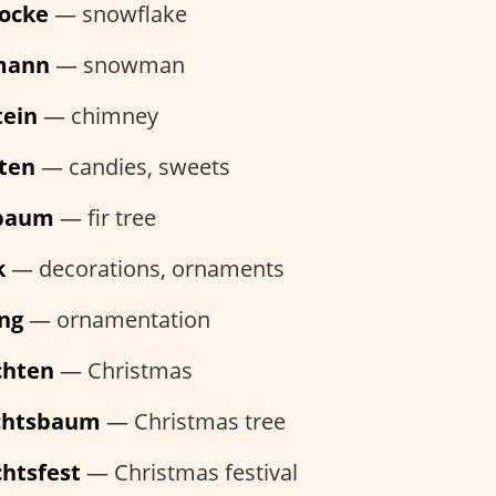
locke
— snowflake
mann
— snowman
tein
— chimney
iten
— candies, sweets
baum
— fir tree
k
— decorations, ornaments
ung
— ornamentation
chten
— Christmas
chtsbaum
— Christmas tree
htsfest
— Christmas festival