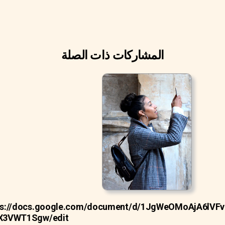
المشاركات ذات الصلة
ps://docs.google.com/document/d/1JgWeOMoAjA6lVF
X3VWT1Sgw/edit