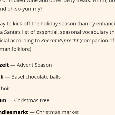
n
or mulled wine and other tasty treats. Hmm, do
and oh-so-yummy?
ay to kick off the holiday season than by enhan
a Santa’s list of essential, seasonal vocabulary t
icial according to
Knecht Ruprecht
(companion of 
man folklore).
zeit
— Advent Season
li
— Basel chocolate balls
hoir
aum
— Christmas tree
indlesmarkt
— Christmas market