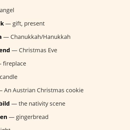
angel
nk
— gift, present
a
— Chanukkah/Hanukkah
bend
— Christmas Eve
fireplace
candle
 An Austrian Christmas cookie
bild
— the nativity scene
hen
— gingerbread