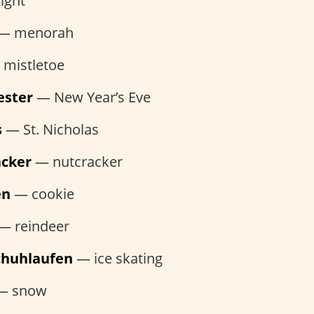
ight
— menorah
mistletoe
ester
— New Year’s Eve
s
— St. Nicholas
acker
— nutcracker
en
— cookie
— reindeer
schuhlaufen
— ice skating
— snow