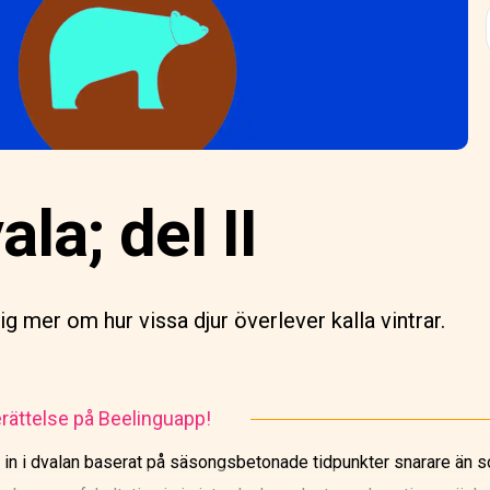
la; del II
ig mer om hur vissa djur överlever kalla vintrar.
rättelse på Beelinguapp!
 in i dvalan baserat på säsongsbetonade tidpunkter snarare än s