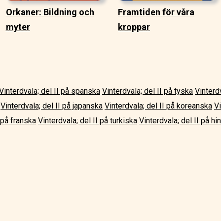
Orkaner: Bildning och
Framtiden för våra
myter
kroppar
Vinterdvala; del II på spanska
Vinterdvala; del II på tyska
Vinterd
Vinterdvala; del II på japanska
Vinterdvala; del II på koreanska
Vi
I på franska
Vinterdvala; del II på turkiska
Vinterdvala; del II på hi