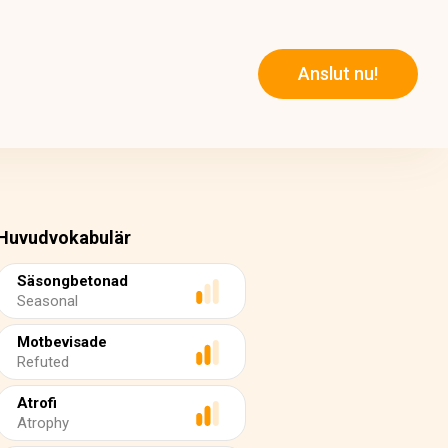
Anslut nu!
Huvudvokabulär
Säsongbetonad
Seasonal
Motbevisade
Refuted
Atrofi
Atrophy