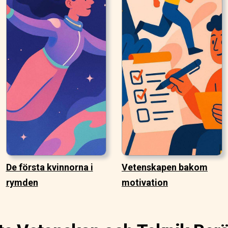
De första kvinnorna i
Vetenskapen bakom
rymden
motivation