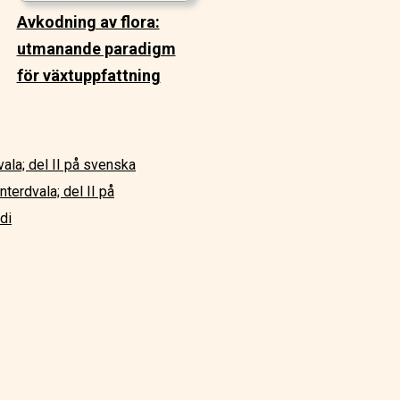
Avkodning av flora:
utmanande paradigm
för växtuppfattning
vala; del II på svenska
nterdvala; del II på
ndi