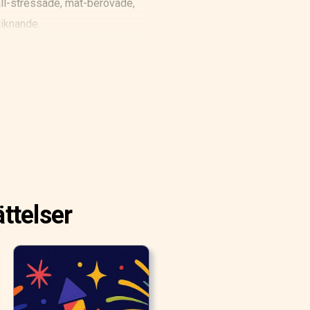
kall-stressade, mat-berövade,
liknande.
ttelser