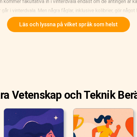
 dem kommer fakultativa in i vinterdvala endast om de antingen är 
går i vinterdvala. Men några fåglar, inklusive kolibrier, gör något 
Läs och lyssna på vilket språk som helst
ra Vetenskap och Teknik Berä