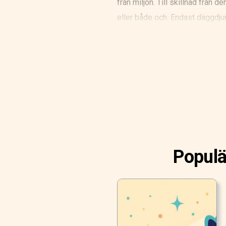
från miljön. Till skillnad från
eller både och. Endast däggdjur 
Populä