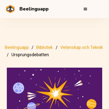
Beelinguapp
Beelinguapp
Bibliotek
Vetenskap och Teknik
Ursprungsdebatten