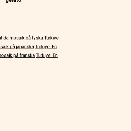
mtida mosaik på tyska
Türkiye:
osaik på japanska
Türkiye: En
mosaik på franska
Türkiye: En