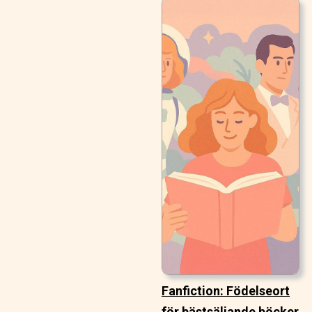
Fanfiction: Födelseort
för bästsäljande böcker