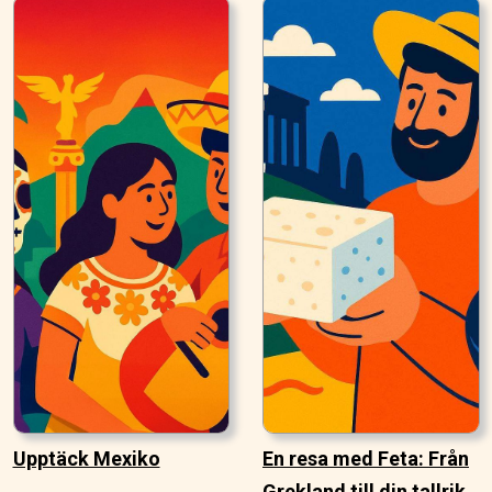
Upptäck Mexiko
En resa med Feta: Från
Grekland till din tallrik