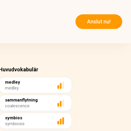
Anslut nu!
Huvudvokabulär
medley
medley
sammanflytning
coalescence
symbios
symbiosis