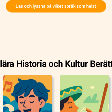
Läs och lyssna på vilket språk som helst
ära Historia och Kultur Berät