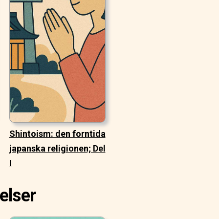
Shintoism: den forntida
japanska religionen; Del
I
elser