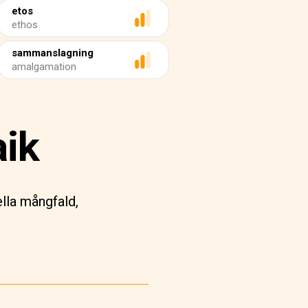
etos
ethos
sammanslagning
amalgamation
aik
ella mångfald,