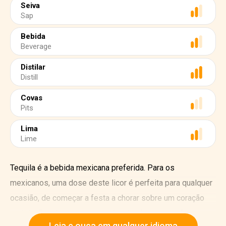
Seiva
Sap
Bebida
Beverage
Distilar
Distill
Covas
Pits
Lima
Lime
Tequila é a bebida mexicana preferida. Para os
mexicanos, uma dose deste licor é perfeita para qualquer
ocasião, de começar a festa a chorar sobre um coração
partido. Desde os tempos pré-colombianos, os Aztecs
Leia e ouça em qualquer idioma