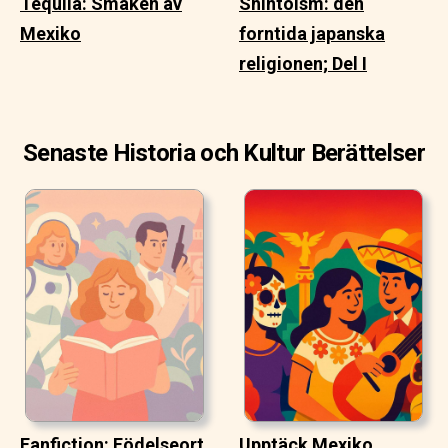
Tequila: Smaken av
Shintoism: den
Mexiko
forntida japanska
religionen; Del I
Senaste Historia och Kultur Berättelser
Fanfiction: Födelseort
Upptäck Mexiko