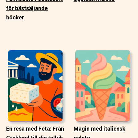
för bästsäljande
böcker
En resa med Feta: Från
Magin med italiensk
Grekland till din tallrik
gelato