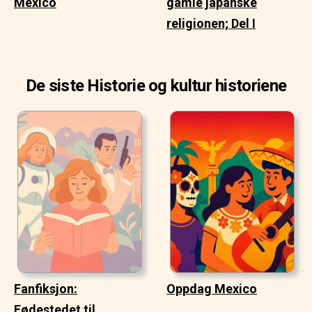
Mexico
gamle japanske
religionen; Del I
De siste Historie og kultur historiene
Fanfiksjon:
Oppdag Mexico
Fødestedet til