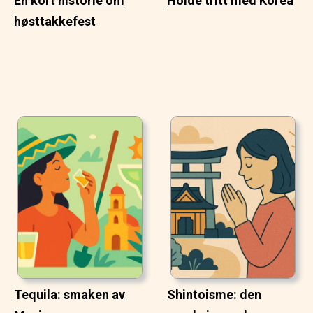
En kort historie om
Holde tritt med Korea
høsttakkefest
Tequila: smaken av
Shintoisme: den