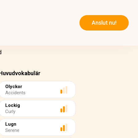
Anslut nu!
d
Huvudvokabulär
Olyckor
Accidents
Lockig
Curly
Lugn
Serene