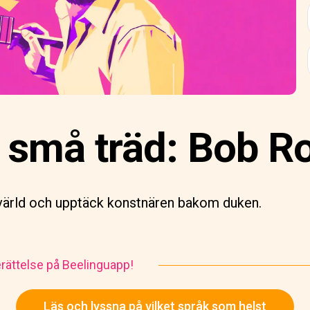
 små träd: Bob Ro
 värld och upptäck konstnären bakom duken.
rättelse på Beelinguapp!
Läs och lyssna på vilket språk som helst