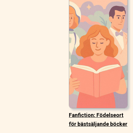
Fanfiction: Födelseort
för bästsäljande böcker