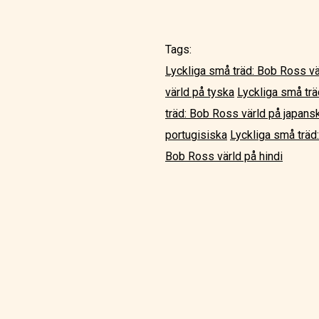
Tags:
Lyckliga små träd: Bob Ross v
värld på tyska
Lyckliga små tr
träd: Bob Ross värld på japans
portugisiska
Lyckliga små träd
Bob Ross värld på hindi