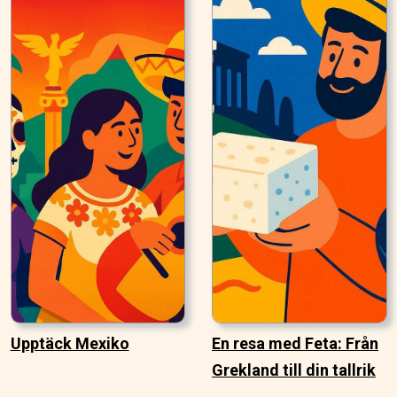
Upptäck Mexiko
En resa med Feta: Från
Grekland till din tallrik