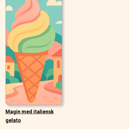
Magin med italiensk
gelato