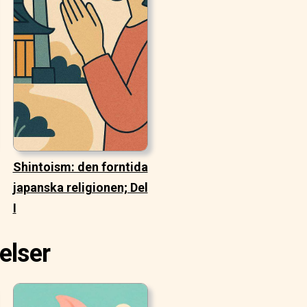
Shintoism: den forntida
japanska religionen; Del
I
elser