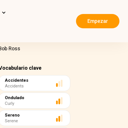
s
Empezar
 Bob Ross
Vocabulario clave
Accidentes
Accidents
Ondulado
Curly
Sereno
Serene