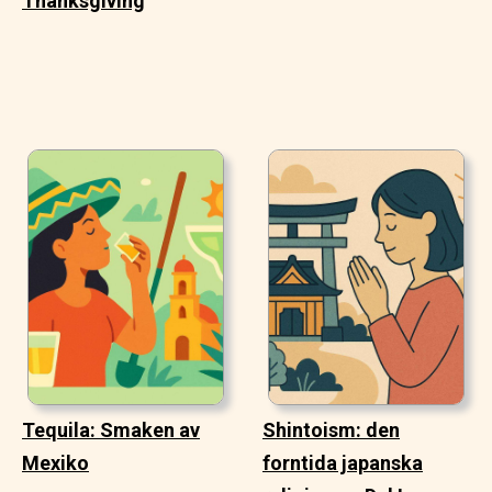
Thanksgiving
Tequila: Smaken av
Shintoism: den
Mexiko
forntida japanska