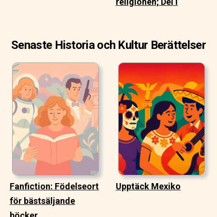
religionen; Del I
Senaste Historia och Kultur Berättelser
Fanfiction: Födelseort
Upptäck Mexiko
för bästsäljande
böcker