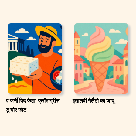
ए जर्नी विद फेटा: फ्रॉम ग्रीस
इतालवी गेलैटो का जादू
टू योर प्लेट