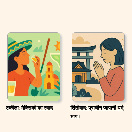
टकीला: मेक्सिको का स्वाद
शिंतोवाद: प्राचीन जापानी धर्म;
भाग I