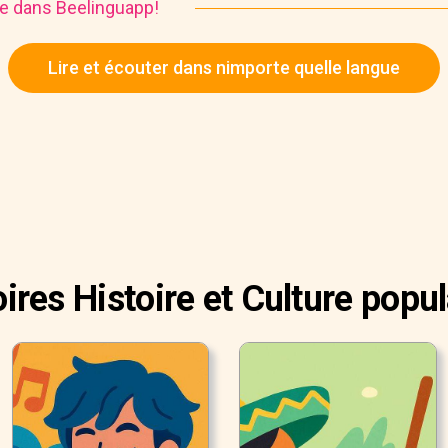
ire dans Beelinguapp!
Lire et écouter dans nimporte quelle langue
oires Histoire et Culture popul