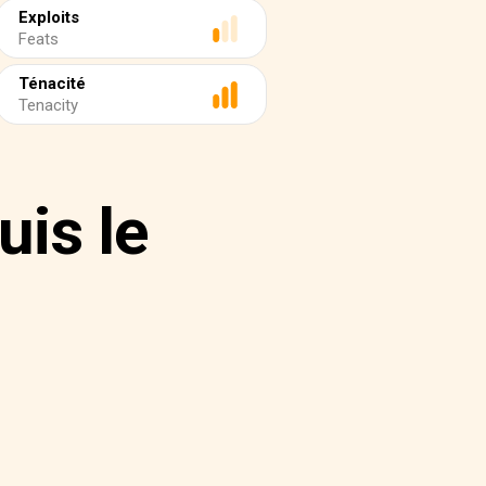
Exploits
Feats
Ténacité
Tenacity
is le