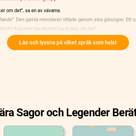
ker om det", sa en av vävarna.
rollande". Den gamla ministeren tittade genom sina glasögon. Ett s
ta för kejsaren hur mycket jag tycker om det".
Läs och lyssna på vilket språk som helst
ära Sagor och Legender Berät