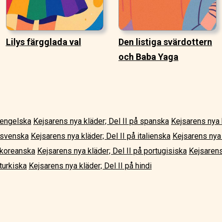
Lilys färgglada val
Den listiga svärdottern
och Baba Yaga
å engelska
Kejsarens nya kläder; Del II på spanska
Kejsarens nya k
å svenska
Kejsarens nya kläder; Del II på italienska
Kejsarens nya 
å koreanska
Kejsarens nya kläder; Del II på portugisiska
Kejsarens
turkiska
Kejsarens nya kläder; Del II på hindi