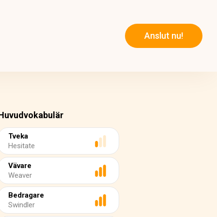
Anslut nu!
Huvudvokabulär
Tveka
Hesitate
Vävare
Weaver
Bedragare
Swindler