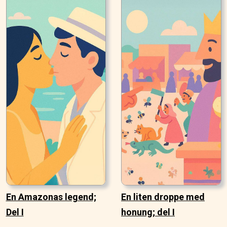
En Amazonas legend;
En liten droppe med
Del I
honung; del I