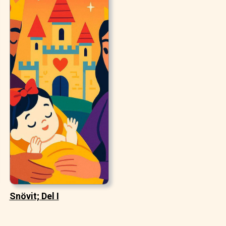
Snövit; Del I