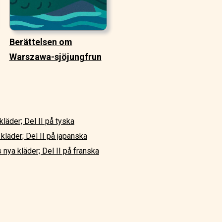
Berättelsen om
Warszawa-sjöjungfrun
läder; Del II på tyska
kläder; Del II på japanska
 nya kläder; Del II på franska