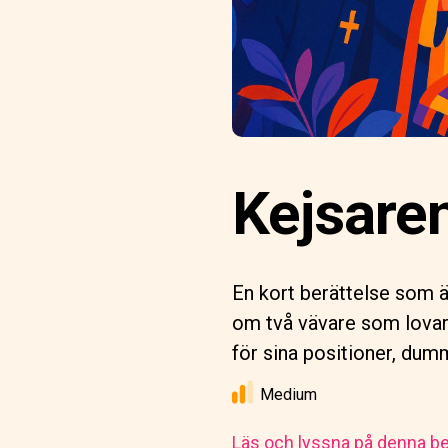
Kejsaren
En kort berättelse som ä
om två vävare som lovar
för sina positioner, dum
Medium
Läs och lyssna på denna be