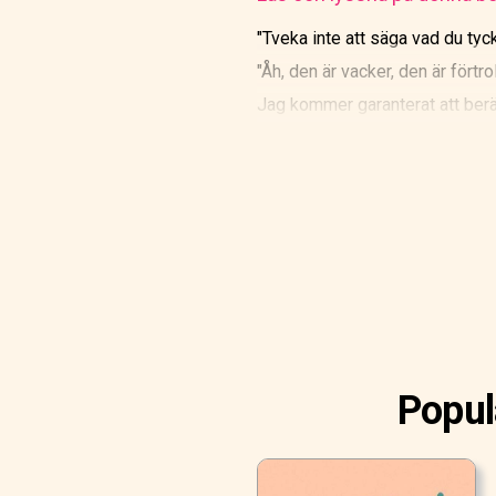
"Tveka inte att säga vad du tyc
"Åh, den är vacker, den är fört
Jag kommer garanterat att berät
Popul