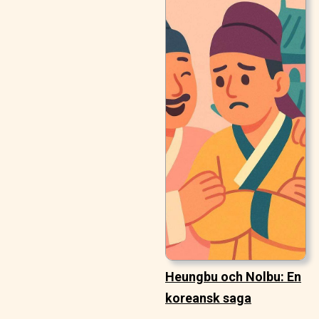
Heungbu och Nolbu: En
koreansk saga