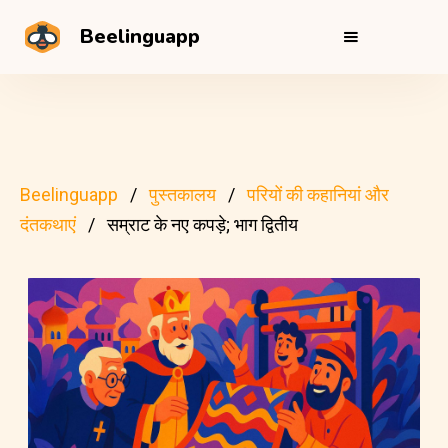
Beelinguapp
Beelinguapp
पुस्तकालय
परियों की कहानियां और
दंतकथाएं
सम्राट के नए कपड़े; भाग द्वितीय