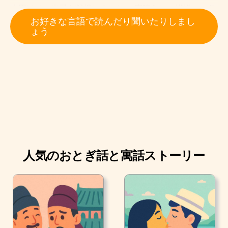
大臣はその光景を凝視しました。 素晴らしい模様に、色
お好きな言語で読んだり聞いたりしまし
合いですね！” もちろん王様には私がどれだけ嬉しいか
ょう
お伝えします。”
人気のおとぎ話と寓話ストーリー