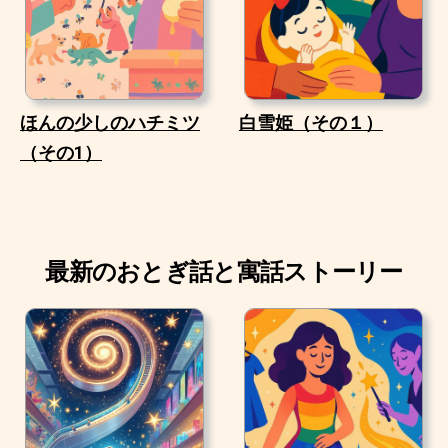
ほんの少しのハチミツ
白雪姫（その１）
（その1）
最新のおとぎ話と寓話ストーリー