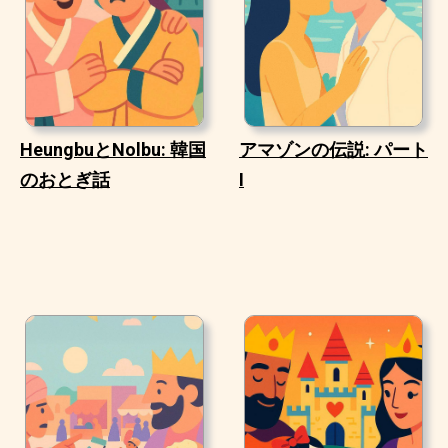
HeungbuとNolbu: 韓国
アマゾンの伝説: パート
のおとぎ話
I