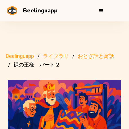
Beelinguapp
Beelinguapp
ライブラリ
おとぎ話と寓話
裸の王様 パート２