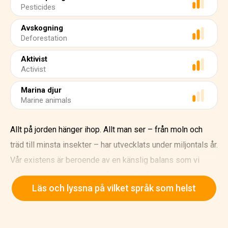
Pesticides
Avskogning
Deforestation
Aktivist
Activist
Marina djur
Marine animals
Allt på jorden hänger ihop. Allt man ser – från moln och
träd till minsta insekter – har utvecklats under miljontals år.
Vår existens är beroende av en känslig balans som vi
måste bidra till att upprätthålla. Därför firar miljontals
Läs och lyssna på vilket språk som helst
människor varje år den 22 april Jordens dag