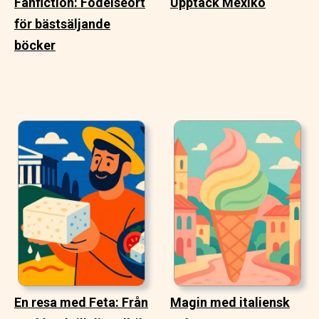
Fanfiction: Födelseort
Upptäck Mexiko
för bästsäljande
böcker
En resa med Feta: Från
Magin med italiensk