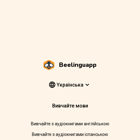
Beelinguapp
Yкраїнська
Вивчайте мови
Вивчайте з аудіокнигами англійською
Вивчайте з аудіокнигами іспанською