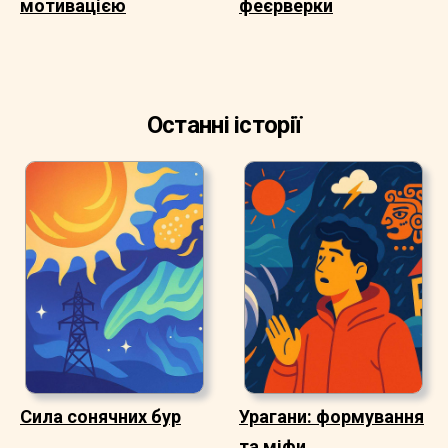
мотивацією
феєрверки
Останні історії
Сила сонячних бур
Урагани: формування
та міфи