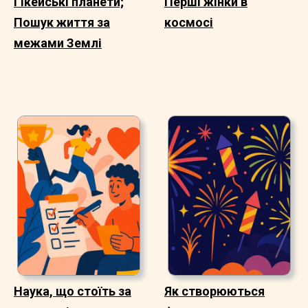
Гікейські планети;
Перші жінки в
Пошук життя за
космосі
межами Землі
Наука, що стоїть за
Як створюються