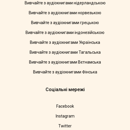
Вивчайте з аудіокнигами нідерландською
Вивчайте з аудіокнигами норвезькою
Вивчайте з аудіокнигами грецькою
Вивчайте з аудіокнигами індонезійською
Вивчайте з аудіокнигами Українська
Вивчайте з аудіокнигами Тагальська
Вивчайте з аудіокнигами Вєтнамська
Вивчайте з аудіокнигами Фінська
Соціальні мережі
Facebook
Instagram
Twitter