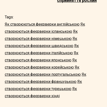
сприйняття рослин
Tags:
Як створюються феєрверки англійською
Як
створюються феєрверки іспанською
Як
створюються феєрверки німецькою
Як
створюються феєрверки шведською
Як
створюються феєрверки італійською
Як
створюються феєрверки японською
Як
створюються феєрверки корейською
Як
створюються феєрверки португальською
Як
створюються феєрверки французькою
Як
створюються феєрверки турецькою
Як
створюються феєрверки хінді