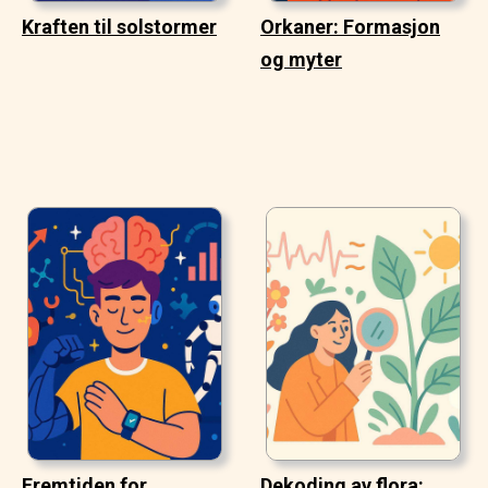
Kraften til solstormer
Orkaner: Formasjon
og myter
Fremtiden for
Dekoding av flora: