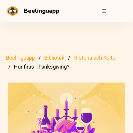
Beelinguapp
Beelinguapp
Bibliotek
Historia och Kultur
Hur firas Thanksgiving?