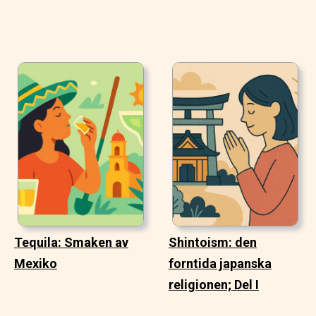
Tequila: Smaken av
Shintoism: den
Mexiko
forntida japanska
religionen; Del I