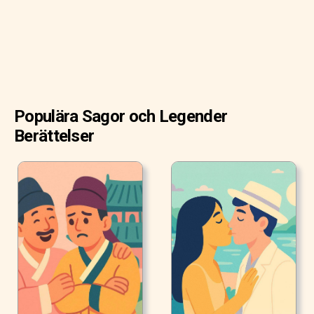
barnen" sa hon. Och hon fortsatte att övertyga sin man att
övergiva sina barn i skogen.
Populära Sagor och Legender
Berättelser