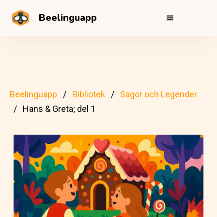
Beelinguapp
Beelinguapp
Bibliotek
Sagor och Legender
Hans & Greta; del 1