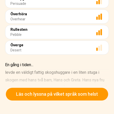
Persuade
Överhöra
Overhear
Rullesten
Pebble
Överge
Desert
En gång i tiden...
levde en väldigt fattig skogshuggare i en liten stuga i
skogen med hans två barn, Hans och Greta. Hans nya fru
behandlade ofta barnen väldigt dåligt och gnällde alltid på
Läs och lyssna på vilket språk som helst
skogshuggaren.
"Det finns inte tillräckligt med mat för alla oss. Det är för
många munnar att mätta! Vi måste bli av med de två