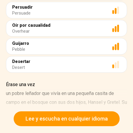
Persuadir
Persuade
Oír por casualidad
Overhear
Guijarro
Pebble
Desertar
Desert
Érase una vez
un pobre leñador que vivía en una pequeña casita de
campo en el bosque con sus dos hijos, Hansel y Gretel. Su
segunda esposa a menudo trataba muy mal a los niños y
Lee y escucha en cualquier idioma
siempre agobiaba al leñador.
"No hay suficiente comida en la casa para todos nosotros.