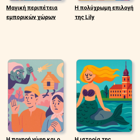
Μαγική περιπέτεια
Η πολύχρωμη επιλογή
εμπορικών χώρων
της Lily
Η πονηρή νύφη και ο
Η ιστορία της