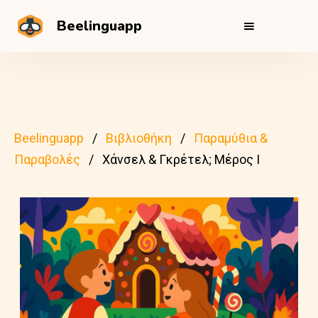
Beelinguapp
Beelinguapp
Βιβλιοθήκη
Παραμύθια &
Παραβολές
Χάνσελ & Γκρέτελ; Μέρος Ι