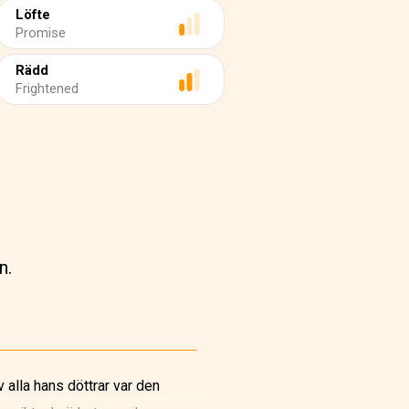
Löfte
Promise
Rädd
Frightened
n.
v alla hans döttrar var den