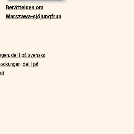
Berättelsen om
Warszawa-sjöjungfrun
gen; del I på svenska
rodkungen; del I på
di