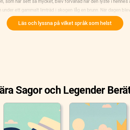
en, som har sett så mycket, blev förvånad när den lyste i hennes 
h under ett gammalt limträd i skogen låg en brunn. När dagen ble
 av den svala fontänen. När hon blev matt tog hon en gyllene bol
Läs och lyssna på vilket språk som helst
nnes favoritleksak. Nu föll prinsessans gyllene boll vid ett tillf
ll mot marken och rullade rakt ner i vattnet. Kungens dotter föl
p att botten inte kunde ses.
ära Sagor och Legender Berät