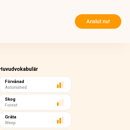
Anslut nu!
Huvudvokabulär
Förvånad
Astonished
Skog
Forest
Gråta
Weep