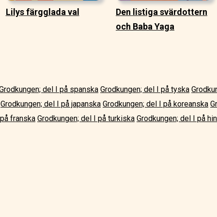
Lilys färgglada val
Den listiga svärdottern
och Baba Yaga
Grodkungen; del I på spanska
Grodkungen; del I på tyska
Grodkun
Grodkungen; del I på japanska
Grodkungen; del I på koreanska
G
 på franska
Grodkungen; del I på turkiska
Grodkungen; del I på hin