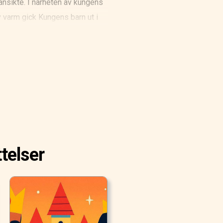
ansikte. I närheten av kungens
v varm gick Kungens barn ut i
l och kastade den högt och
älle inte i den lilla handen som
jde den med ögonen, men den
telser