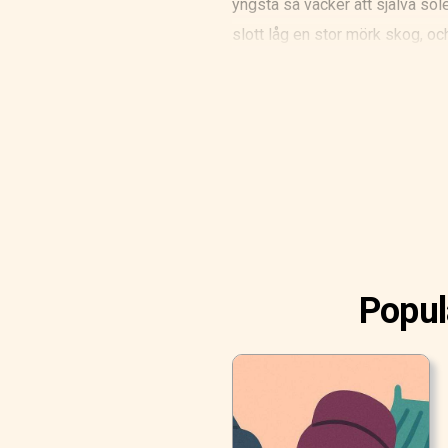
yngsta så vacker att själva sol
slott låg en stor mörk skog, oc
skogen och satte sig vid sidan
fångade den. Denna bollen var he
hon höll upp för den. Bollen fö
försvann och brunnen var så dju
Popul