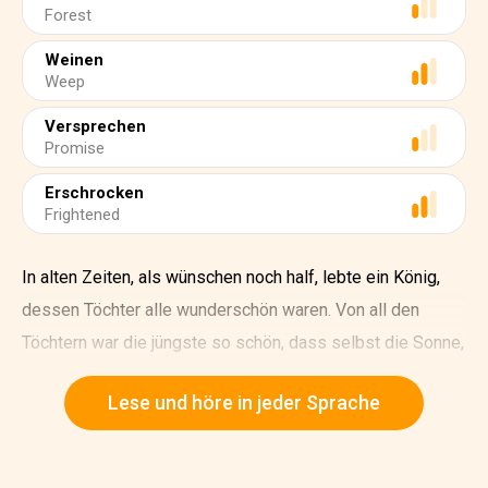
Forest
Weinen
Weep
Versprechen
Promise
Erschrocken
Frightened
In alten Zeiten, als wünschen noch half, lebte ein König,
dessen Töchter alle wunderschön waren. Von all den
Töchtern war die jüngste so schön, dass selbst die Sonne,
die so viel schon gesehen hatte, erstaunt war, wann immer
Lese und höre in jeder Sprache
sie ihr ins Gesicht schien. Nahe bei dem Schlosse des
Königs lag ein großer dunkler Wald und unter einer alten
Linde in dem Wald war ein Brunnen. Wenn nun der Tag