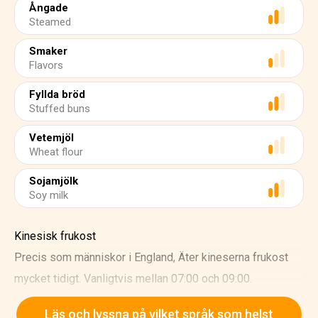
Ångade
Steamed
Smaker
Flavors
Fyllda bröd
Stuffed buns
Vetemjöl
Wheat flour
Sojamjölk
Soy milk
Kinesisk frukost
Precis som människor i England, Äter kineserna frukost
mycket tidigt. Vanligtvis mellan 07:00 och 09:00.
Läs och lyssna på vilket språk som helst