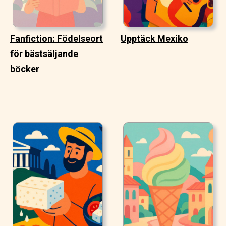
Fanfiction: Födelseort
Upptäck Mexiko
för bästsäljande
böcker