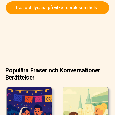
naturligt varma källor.
Läs och lyssna på vilket språk som helst
Mitt nästa stopp skulle vara vattenkraftverket; därifrån
skulle jag gå två timmar för att komma till Aguas Calientes,
den närmaste staden till Machu Picchu.
Populära Fraser och Konversationer
Berättelser