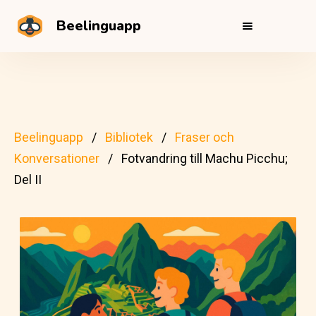
Beelinguapp
Beelinguapp
Bibliotek
Fraser och
Konversationer
Fotvandring till Machu Picchu;
Del II