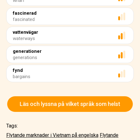
wharf
fascinerad
fascinated
vattenvägar
waterways
generationer
generations
fynd
bargains
Läs och lyssna på vilket språk som helst
Tags:
Flytande marknader i Vietnam på engelska
Flytande