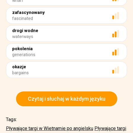
wharf
zafascynowany
fascinated
drogi wodne
waterways
pokolenia
generations
okazje
bargains
Czytaj i słuchaj w każdym języku
Tags:
Pływające targi w Wietnamie po angielsku
Pływające targi