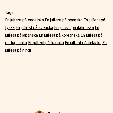
Tags:
En julfest på engelska
En julfest på spanska
En julfest på
tyska
En julfest på svenska
En julfest på italienska
En
julfest på japanska
En julfest på koreanska
En julfest på
portugisiska
En julfest på franska
En julfest på turkiska
En
julfest på hindi