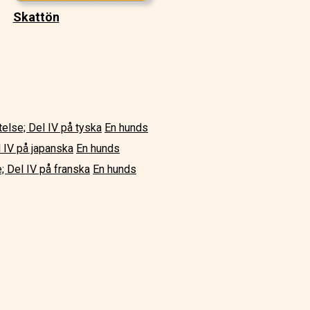
Skattön
else; Del IV på tyska
En hunds
l IV på japanska
En hunds
; Del IV på franska
En hunds