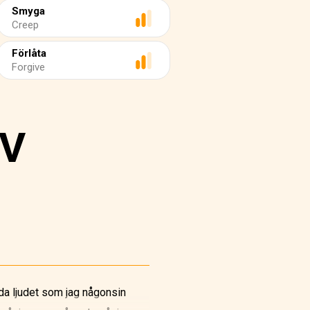
Smyga
Creep
Förlåta
Forgive
IV
da ljudet som jag någonsin