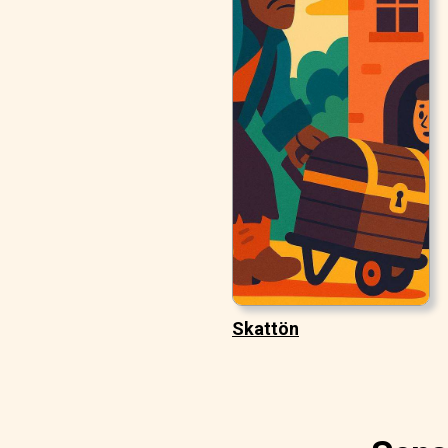
Skattön