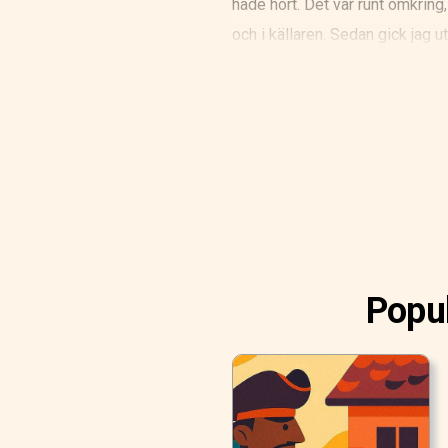
hade hört. Det var runt omkring,
och i källaren. Sedan gick jag u
trodde aldrig att det skulle slu
vindsrummet för länge sedan ha
Popul