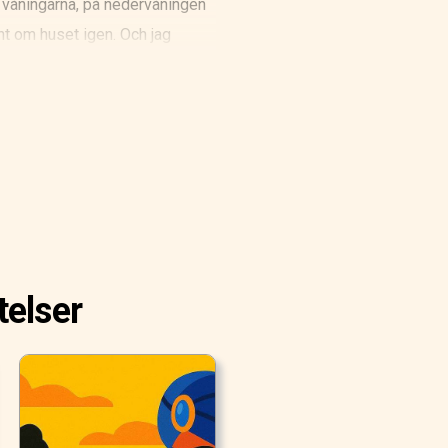
da våningarna, på nedervåningen
unt om huset igen. Och jag
ter att den vaga skymningen i
telser