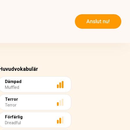
Anslut nu!
Huvudvokabulär
Dämpad
Muffled
Terror
Terror
Förfärlig
Dreadful