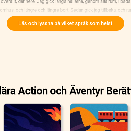
 överallt, där nere. Jag gick längs hallarna, genom alla rum, i bå
tomhus, och längre och längre bort. Sedan gick jag tillbaka, och r
ta, aldrig. Men till slut gjorde jag det. Timmar och åter timmar ef
Läs och lyssna på vilket språk som helst
de nåtts av svart mörker.
ära Action och Äventyr Berät