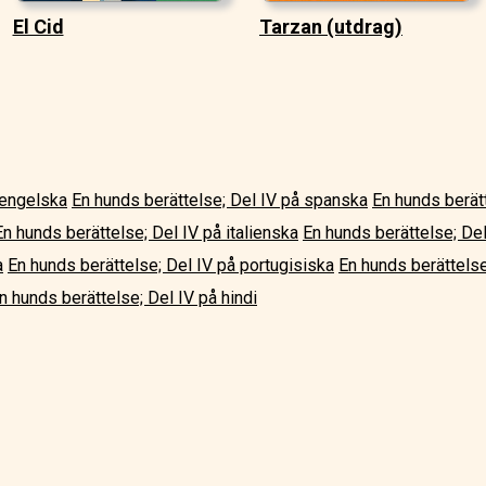
El Cid
Tarzan (utdrag)
 engelska
En hunds berättelse; Del IV på spanska
En hunds berätt
En hunds berättelse; Del IV på italienska
En hunds berättelse; De
a
En hunds berättelse; Del IV på portugisiska
En hunds berättelse
n hunds berättelse; Del IV på hindi