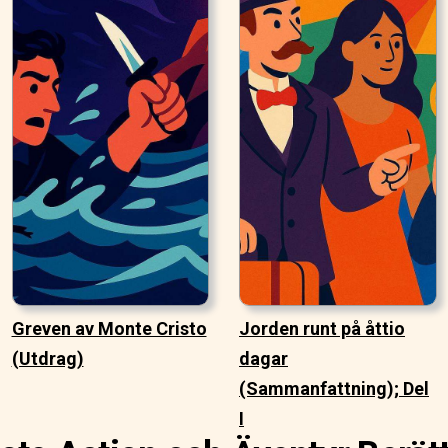
Greven av Monte Cristo
Jorden runt på åttio
(Utdrag)
dagar
(Sammanfattning); Del
I