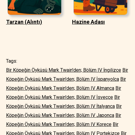
Tarzan (Alıntı)
Hazine Adası
Tags:
Bir Köpeğin Öyküsü Mark Twain'den; Bölüm IV İngilizce
Bir
Köpeğin Öyküsü Mark Twain'den; Bölüm IV İspanyolca
Bir
Köpeğin Öyküsü Mark Twain'den; Bölüm IV Almanca
Bir
Köpeğin Öyküsü Mark Twain'den; Bölüm IV İsveççe
Bir
Köpeğin Öyküsü Mark Twain'den; Bölüm IV İtalyanca
Bir
Köpeğin Öyküsü Mark Twain'den; Bölüm IV Japonca
Bir
Köpeğin Öyküsü Mark Twain'den; Bölüm IV Korece
Bir
Köpeğin Öyküsü Mark Twain'den; Bölüm IV Portekizce
Bir