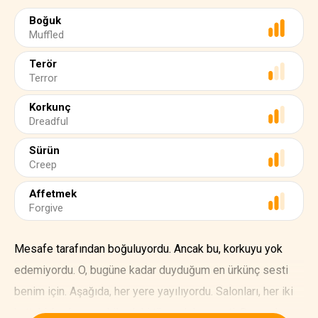
Boğuk
Muffled
Terör
Terror
Korkunç
Dreadful
Sürün
Creep
Affetmek
Forgive
Mesafe tarafından boğuluyordu. Ancak bu, korkuyu yok
edemiyordu. O, bugüne kadar duyduğum en ürkünç sesti
benim için. Aşağıda, her yere yayılıyordu. Salonları, her iki
kattaki, bodrum ve kilerdeki tüm odaları geçti. Sonra dışarı