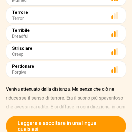
Muffled
Terrore
Terror
Terribile
Dreadful
Strisciare
Creep
Perdonare
Forgive
Veniva attenuato dalla distanza. Ma senza che ciò ne
riducesse il senso di terrore. Era il suono più spaventoso
che avessi mai udito. E si diffuse in ogni direzione, in ogni
luogo, là al piano di sotto. E andò lungo le pareti, per tutte
Leggere e ascoltare in una lingua
le stanze, su entrambi i piani, e nel seminterrato e in
qualsiasi