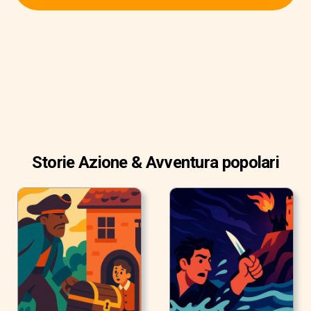
cantina. E poi fuori e oltre, ancora più lontano. Poi tornò e
di nuovo per tutta la casa. E pensai che non sarebbe mai
cessato, mai più. Ma infine cessò. Ore e ore dopo che in
soffitta la debole luce del crepuscolo era stata nascosta
dal buio più fitto.
Storie Azione & Avventura popolari