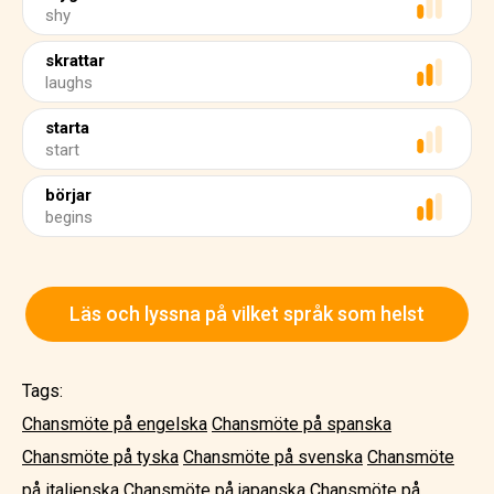
shy
skrattar
laughs
starta
start
börjar
begins
Läs och lyssna på vilket språk som helst
Tags:
Chansmöte på engelska
Chansmöte på spanska
Chansmöte på tyska
Chansmöte på svenska
Chansmöte
på italienska
Chansmöte på japanska
Chansmöte på