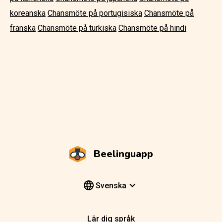
koreanska
Chansmöte på portugisiska
Chansmöte på
franska
Chansmöte på turkiska
Chansmöte på hindi
Beelinguapp
Svenska
Lär dig språk