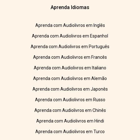
Aprenda Idiomas
Aprenda com Audiolivros em Inglês
Aprenda com Audiolivros em Espanhol
Aprenda com Audiolivros em Português
Aprenda com Audiolivros em Francês
Aprenda com Audiolivros em Italiano
Aprenda com Audiolivros em Alemão
Aprenda com Audiolivros em Japonês
Aprenda com Audiolivros em Russo
Aprenda com Audiolivros em Chinês
Aprenda com Audiolivros em Hindi
Aprenda com Audiolivros em Turco