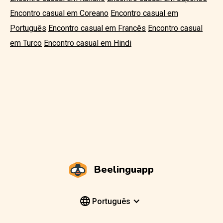
Encontro casual em Coreano
Encontro casual em
Português
Encontro casual em Francês
Encontro casual
em Turco
Encontro casual em Hindi
Beelinguapp
Português