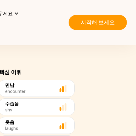
우세요
시작해 보세요
핵심 어휘
만남
encounter
수줍음
shy
웃음
laughs