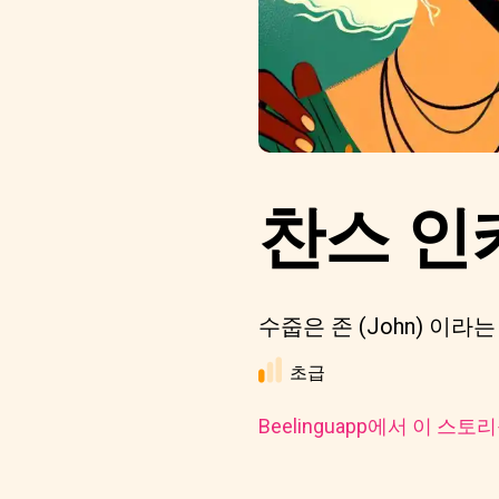
찬스 인
수줍은 존 (John) 이
초급
Beelinguapp에서 이 스