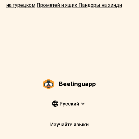
на турецком
Прометей и ящик Пандоры на хинди
Beelinguapp
Pусский
Изучайте языки