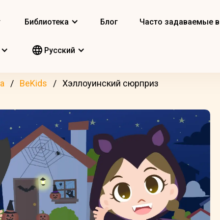
т
Библиотека
Блог
Часто задаваемые 
Pусский
а
BeKids
Хэллоуинский сюрприз