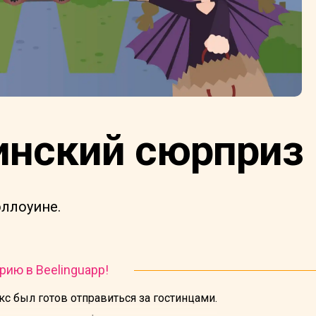
инский сюрприз
эллоуине.
рию в Beelinguapp!
кс был готов отправиться за гостинцами.