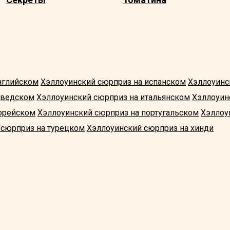
нглийском
Хэллоуинский сюрприз на испанском
Хэллоуинс
шведском
Хэллоуинский сюрприз на итальянском
Хэллоуин
орейском
Хэллоуинский сюрприз на португальском
Хэллоу
 сюрприз на турецком
Хэллоуинский сюрприз на хинди