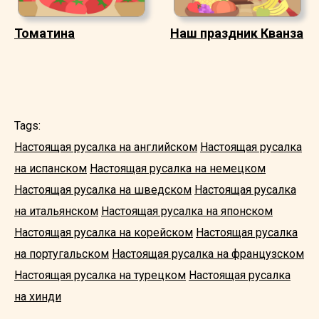
Томатина
Наш праздник Кванза
Tags:
Настоящая русалка на английском
Настоящая русалка
на испанском
Настоящая русалка на немецком
Настоящая русалка на шведском
Настоящая русалка
на итальянском
Настоящая русалка на японском
Настоящая русалка на корейском
Настоящая русалка
на португальском
Настоящая русалка на французском
Настоящая русалка на турецком
Настоящая русалка
на хинди