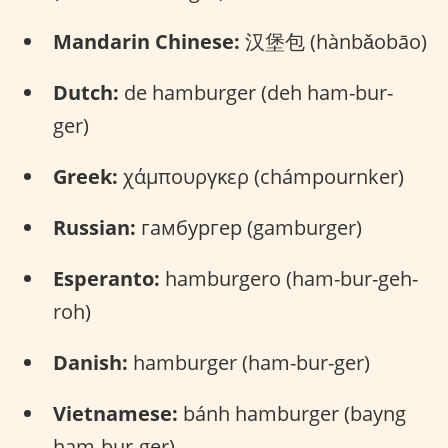
Mandarin Chinese:
汉堡包 (hànbǎobāo)
Dutch:
de hamburger (deh ham-bur-
ger)
Greek:
χάμπουργκερ (chámpournker)
Russian:
гамбургер (gamburger)
Esperanto:
hamburgero (ham-bur-geh-
roh)
Danish:
hamburger (ham-bur-ger)
Vietnamese:
bánh hamburger (bayng
ham-bur-ger)