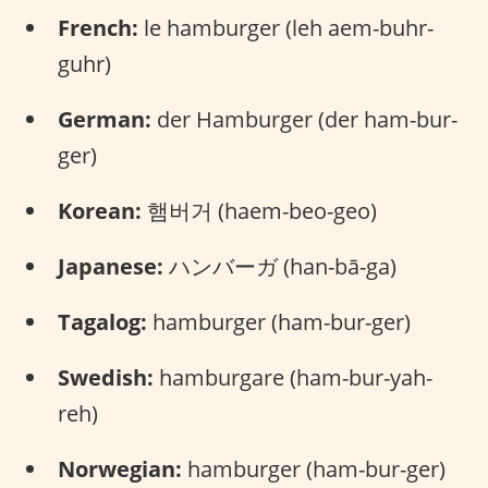
French:
le hamburger (leh aem-buhr-
guhr)
German:
der Hamburger (der ham-bur-
ger)
Korean:
햄버거 (haem-beo-geo)
Japanese:
ハンバーガ (han-bā-ga)
Tagalog:
hamburger (ham-bur-ger)
Swedish:
hamburgare (ham-bur-yah-
reh)
Norwegian:
hamburger (ham-bur-ger)