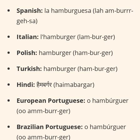
Spanish:
la hamburguesa (lah am-burrr-
geh-sa)
Italian:
l'hamburger (lam-bur-ger)
Polish:
hamburger (ham-bur-ger)
Turkish:
hamburger (ham-bur-ger)
Hindi:
हैमबर्गर (haimabargar)
European Portuguese:
o hambúrguer
(oo amm-burr-ger)
Brazilian Portuguese:
o hambúrguer
(oo amm-burr-ger)