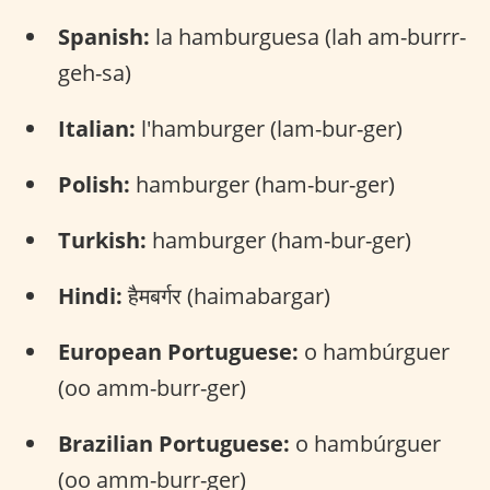
Spanish:
la hamburguesa (lah am-burrr-
geh-sa)
Italian:
l'hamburger (lam-bur-ger)
Polish:
hamburger (ham-bur-ger)
Turkish:
hamburger (ham-bur-ger)
Hindi:
हैमबर्गर (haimabargar)
European Portuguese:
o hambúrguer
(oo amm-burr-ger)
Brazilian Portuguese:
o hambúrguer
(oo amm-burr-ger)