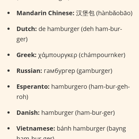
Mandarin Chinese:
汉堡包 (hànbǎobāo)
Dutch:
de hamburger (deh ham-bur-
ger)
Greek:
χάμπουργκερ (chámpournker)
Russian:
гамбургер (gamburger)
Esperanto:
hamburgero (ham-bur-geh-
roh)
Danish:
hamburger (ham-bur-ger)
Vietnamese:
bánh hamburger (bayng
ham-bur-ger)