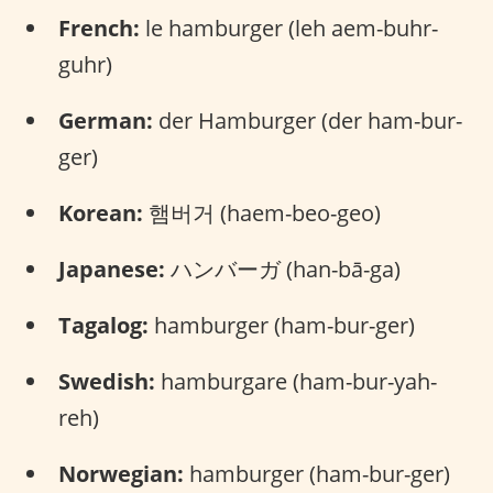
French:
le hamburger (leh aem-buhr-
guhr)
German:
der Hamburger (der ham-bur-
ger)
Korean:
햄버거 (haem-beo-geo)
Japanese:
ハンバーガ (han-bā-ga)
Tagalog:
hamburger (ham-bur-ger)
Swedish:
hamburgare (ham-bur-yah-
reh)
Norwegian:
hamburger (ham-bur-ger)