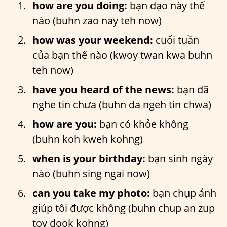
how are you doing:
bạn dạo này thế
nào (buhn zao nay teh now)
how was your weekend:
cuối tuần
của bạn thế nào (kwoy twan kwa buhn
teh now)
have you heard of the news:
bạn đã
nghe tin chưa (buhn da ngeh tin chwa)
how are you:
bạn có khỏe không
(buhn koh kweh kohng)
when is your birthday:
bạn sinh ngày
nào (buhn sing ngai now)
can you take my photo:
bạn chụp ảnh
giúp tôi được không (buhn chup an zup
toy dook kohng)