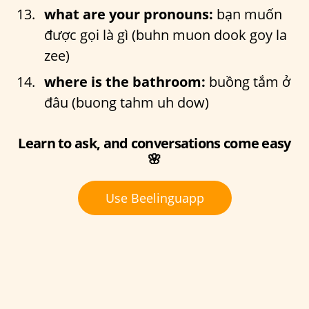
what are your pronouns:
bạn muốn
được gọi là gì (buhn muon dook goy la
zee)
where is the bathroom:
buồng tắm ở
đâu (buong tahm uh dow)
Learn to ask, and conversations come easy
🌸
Use Beelinguapp