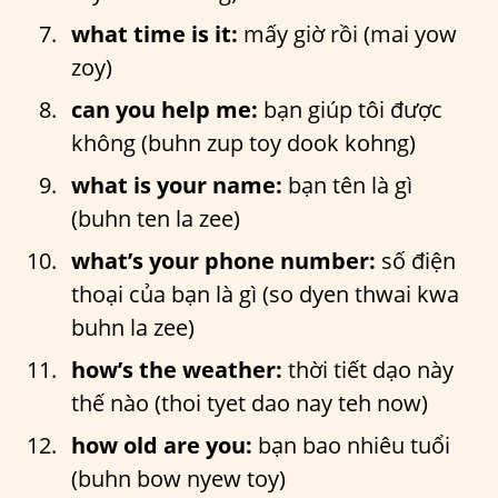
what time is it:
mấy giờ rồi (mai yow
zoy)
can you help me:
bạn giúp tôi được
không (buhn zup toy dook kohng)
what is your name:
bạn tên là gì
(buhn ten la zee)
what’s your phone number:
số điện
thoại của bạn là gì (so dyen thwai kwa
buhn la zee)
how’s the weather:
thời tiết dạo này
thế nào (thoi tyet dao nay teh now)
how old are you:
bạn bao nhiêu tuổi
(buhn bow nyew toy)