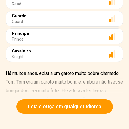
Read
Guarda
Guard
Príncipe
Prince
Cavaleiro
Knight
Há muitos anos, existia um garoto muito pobre chamado
Tom. Tom era um garoto muito bom, e, embora não tivesse
brinquedos, era muito feliz. Ele adorava ler livros e
histórias sobre cavaleiros e reinados. Ele sonhava em se
Leia e ouça em qualquer idioma
tornar um cavaleiro um dia.
Um dia, Tom teve a ideia de ir até o palácio real para ver a
mudança de guardas. Embora estivesse muito frio, Tom