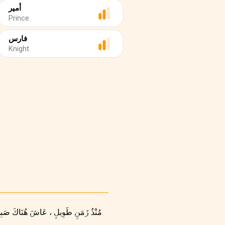
أمير
Prince
فارس
Knight
مُنْذُ زَمَنٍ طَوِيلٍ ، عَاشَ هُنَاكَ صَبِيٌّ