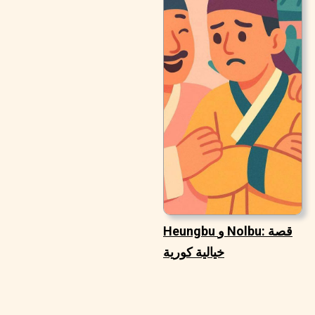
Heungbu و Nolbu: قصة
خيالية كورية