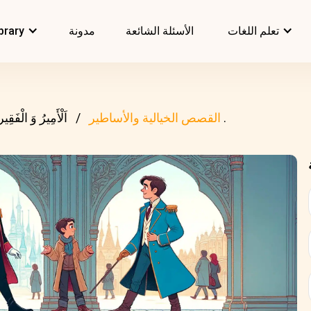
تعلم اللغات
الأسئلة الشائعة
مدونة
brary
اَلْأَمِيرُ وَ الْفَقِير .
القصص الخيالية والأساطير