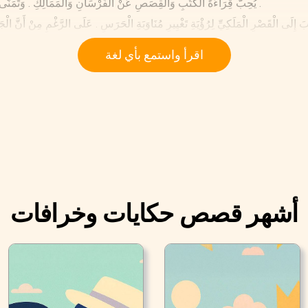
يُحِبُّ قِرَاءَةَ الْكُتُبِ وَالْقِصَصِ عَنْ الْفُرْسَانِ وَالْمَمَالِكِ . وَتَمَنَّى أَنْ يُصْبِحَ فَارِس فِي يَوْمٍ مِنْ الْأَيَّامِ .
إِلَى الْقَصْرِ الْمَلَكِيِّ لِرُؤْيَةِ تَغْيِيرِ مُنَاوَبَةِ الْحَرَسِ . عَلَى الرَّغْمِ مِنْ أَنَّ الْ
الْحُرَّاس . كَانُوا مُنْضَبِطِينَ جِدًّا وَ يَرْتَدُونَ مَلَابِسَ جَمِيلَةً .
اقرأ واستمع بأي لغة
أشهر قصص حكايات وخرافات