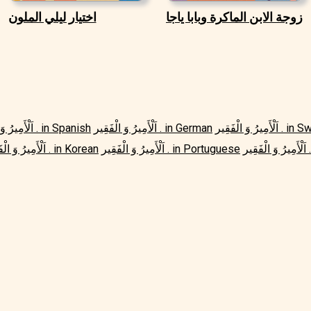
زوجة الابن الماكرة وبابا ياجا
اختيار ليلي الملون
فَقِير . in Swedish
اَلْأَمِيرُ وَ الْفَقِير . in German
اَلْأَمِيرُ وَ الْفَقِير . in Spanish
in 
اَلْأَمِيرُ وَ الْفَقِير . in Portuguese
اَلْأَمِيرُ وَ الْفَقِير . in Korean