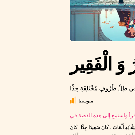
متوسط
اكِهِ أَلْعَابَ ، كَانَ سَعِيدًا جِدًّا . كَانَ