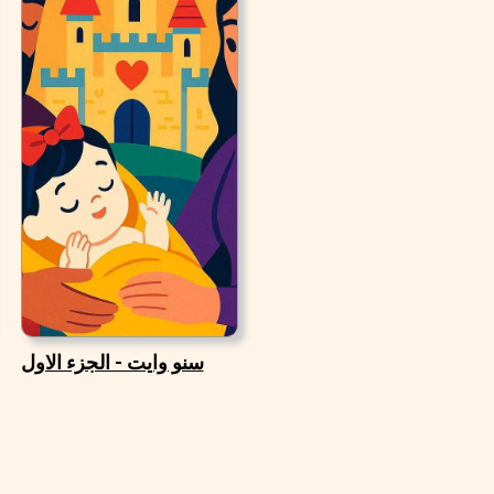
سنو وايت - الجزء الاول