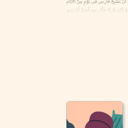
جَوَّ كَانَ بَارِدًا جِدًّا ، توم أحِبّ أَنْ يَرَى