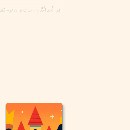
فِي أَحَدِ الْأَيَّامِ ، حَدَثَ وَ ان توم ذَهَبَ 