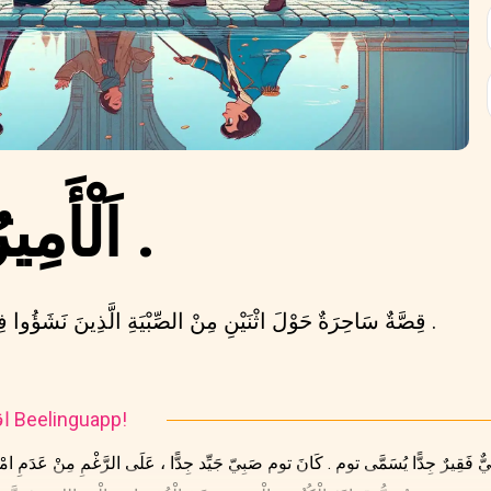
اَلْأَمِيرُ وَ الْفَقِير .
قِصَّةٌ سَاحِرَةٌ حَوْلَ اثْنَيْنِ مِنْ الصِّبْيَةِ الَّذِينَ نَشَؤُوا فِي ظِلِّ ظُرُوفٍ مُخْتَلِفَةٍ جِدًّا .
اقرأ واستمع إلى هذه القصة في Beelinguapp!
 فَقِيرٌ جِدًّا يُسَمَّى توم . كَانَ توم صَبِيّ جَيِّد جِدًّا ، عَلَى الرَّغْمِ مِنْ عَدَمِ امْتِلَ