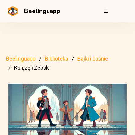
Beelinguapp
Beelinguapp
Biblioteka
Bajki i baśnie
Książę i Żebak