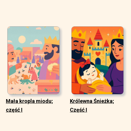
Mała kropla miodu;
Królewna Śnieżka;
część I
Część I