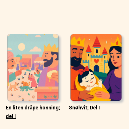
En liten dråpe honning;
Snøhvit; Del I
del I