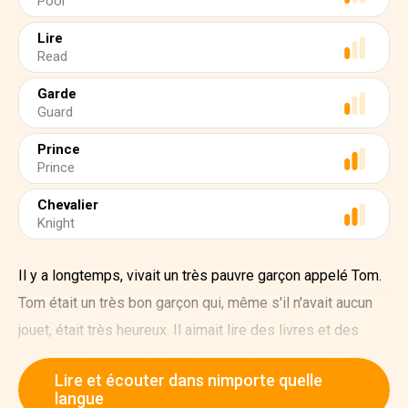
Poor
Lire
Read
Garde
Guard
Prince
Prince
Chevalier
Knight
Il y a longtemps, vivait un très pauvre garçon appelé Tom.
Tom était un très bon garçon qui, même s'il n'avait aucun
jouet, était très heureux. Il aimait lire des livres et des
histoires à propos de chevaliers et de royaumes. Il
Lire et écouter dans nimporte quelle
espérait un jour devenir chevalier.
langue