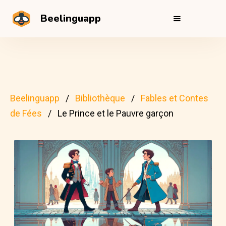
Beelinguapp
Beelinguapp
Bibliothèque
Fables et Contes
de Fées
Le Prince et le Pauvre garçon