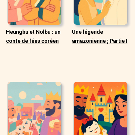
Heungbu et Nolbu : un
Une légende
conte de fées coréen
amazonienne ; Partie I