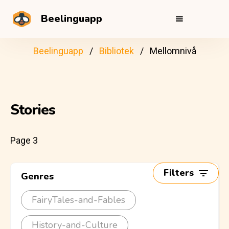
Beelinguapp
Beelinguapp
Bibliotek
Mellomnivå
Stories
Page 3
Filters
Genres
FairyTales-and-Fables
History-and-Culture