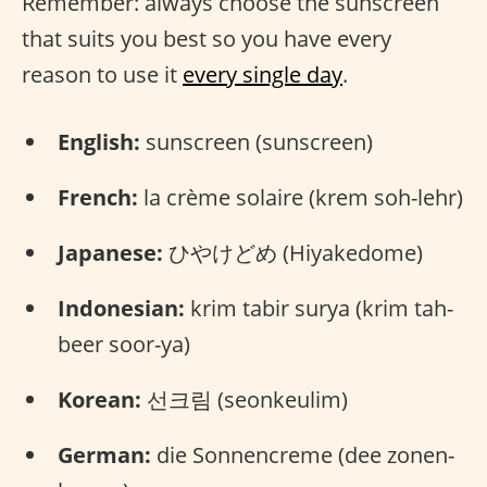
Remember: always choose the sunscreen
that suits you best so you have every
reason to use it
every single day
.
English:
sunscreen (sunscreen)
French:
la crème solaire (krem soh-lehr)
Japanese:
ひやけどめ (Hiyakedome)
Indonesian:
krim tabir surya (krim tah-
beer soor-ya)
Korean:
선크림 (seonkeulim)
German:
die Sonnencreme (dee zonen-