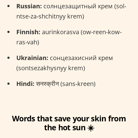
Russian:
солнцезащитный крем (sol-
ntse-za-shchitnyy krem)
Finnish:
aurinkorasva (ow-reen-kow-
ras-vah)
Ukrainian:
сонцезахисний крем
(sontsezakhysnyy krem)
Hindi:
सनस्क्रीन (sans-kreen)
Words that save your skin from
the hot sun ☀️