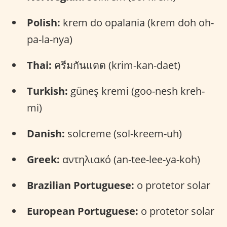
Polish:
krem do opalania (krem doh oh-
pa-la-nya)
Thai:
ครีมกันแดด (krim-kan-daet)
Turkish:
güneş kremi (goo-nesh kreh-
mi)
Danish:
solcreme (sol-kreem-uh)
Greek:
αντηλιακό (an-tee-lee-ya-koh)
Brazilian Portuguese:
o protetor solar
European Portuguese:
o protetor solar