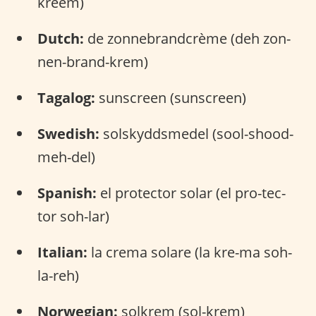
kreem)
Dutch:
de zonnebrandcrème (deh zon-
nen-brand-krem)
Tagalog:
sunscreen (sunscreen)
Swedish:
solskyddsmedel (sool-shood-
meh-del)
Spanish:
el protector solar (el pro-tec-
tor soh-lar)
Italian:
la crema solare (la kre-ma soh-
la-reh)
Norwegian:
solkrem (sol-krem)