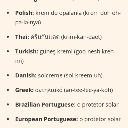
Polish:
krem do opalania (krem doh oh-
pa-la-nya)
Thai:
ครีมกันแดด (krim-kan-daet)
Turkish:
güneş kremi (goo-nesh kreh-
mi)
Danish:
solcreme (sol-kreem-uh)
Greek:
αντηλιακό (an-tee-lee-ya-koh)
Brazilian Portuguese:
o protetor solar
European Portuguese:
o protetor solar